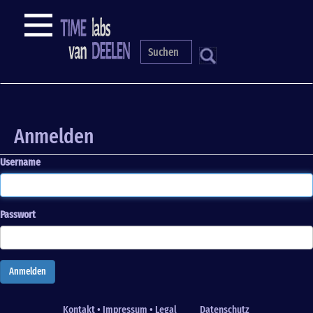
Direkt
NAVIGATION
zum
Inhalt
S
Anmelden
Passwort zurücksetzen
Primary
tabs
Anmelden
Username
Passwort
Anmelden
Kontakt • Impressum • Legal
Datenschutz