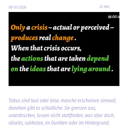
22 min
09-03-2026
Tabus sind laut oder leise, manche erscheinen sinnvoll,
daneben gibt es schädliche. Sie grenzen aus,
unterdrücken, lassen nicht stattfinden, was aber doch,
abseits, subkutan, im Dunklen oder im Hintergrund,