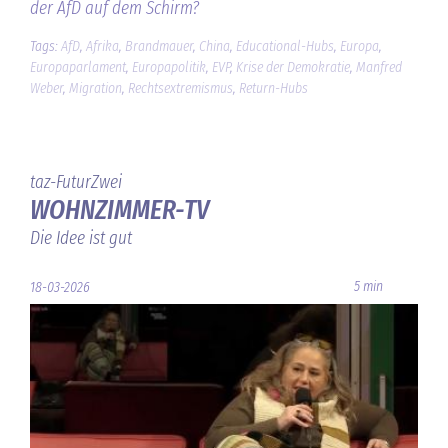
der AfD auf dem Schirm?
Tags:
AfD
,
Afrika
,
Brandmauer
,
China
,
Educational-Hubs
,
Europa
,
Europaparlament
,
Europapolitik
,
EVP
,
Krise der Demokratie
,
Manfred
Weber
,
Migration
,
Rechtsextremismus
,
Return-Hubs
taz-FuturZwei
WOHNZIMMER-TV
Die Idee ist gut
5 min
18-03-2026