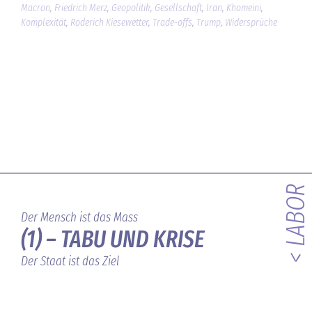
Macron
,
Friedrich Merz
,
Geopolitik
,
Gesellschaft
,
Iran
,
Khomeini
,
Komplexität
,
Roderich Kiesewetter
,
Trade-offs
,
Trump
,
Widersprüche
< LABOR
Der Mensch ist das Mass
(1) – TABU UND KRISE
Der Staat ist das Ziel