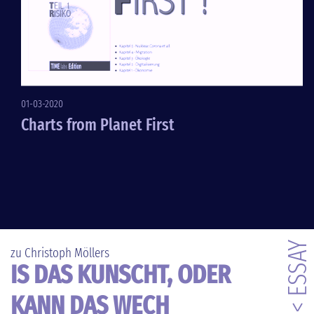
01-03-2020
Charts from Planet First
< ESSAY
zu Christoph Möllers
IS DAS KUNSCHT, ODER
KANN DAS WECH