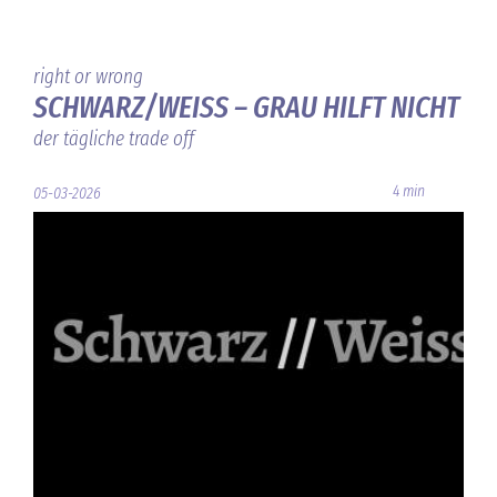
right or wrong
SCHWARZ/WEISS – GRAU HILFT NICHT
der tägliche trade off
4 min
05-03-2026