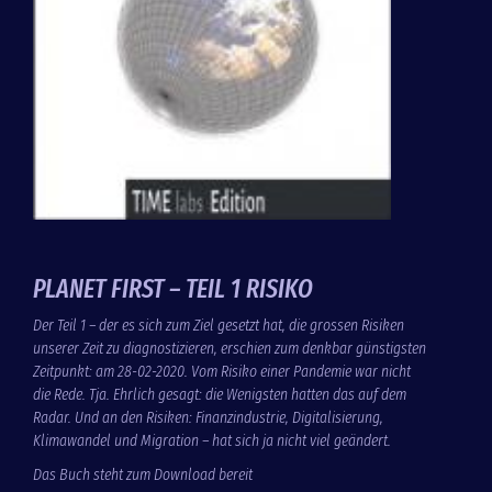
PLANET FIRST – TEIL 1 RISIKO
Der Teil 1 – der es sich zum Ziel gesetzt hat, die grossen Risiken
unserer Zeit zu diagnostizieren, erschien zum denkbar günstigsten
Zeitpunkt: am 28-02-2020. Vom Risiko einer Pandemie war nicht
die Rede. Tja. Ehrlich gesagt: die Wenigsten hatten das auf dem
Radar. Und an den Risiken: Finanzindustrie, Digitalisierung,
Klimawandel und Migration – hat sich ja nicht viel geändert.
Das Buch steht zum Download bereit