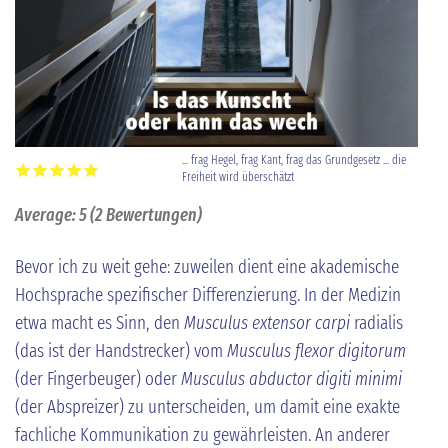
... frag Hegel, frag Kant, frag das Grundgesetz ... die
Freiheit wird überschätzt
Average:
5
(
2
Bewertungen)
Bevor ich zu weit gehe: zuweilen dient eine akademische
Hochsprache spezifischer Differenzierung. In der Medizin
etwa macht es Sinn, den
Musculus extensor carpi
radialis
(das ist der Handstrecker) vom
Musculus flexor digitorum
(der Fingerbeuger) oder
Musculus abductor digiti minimi
(der Abspreizer) zu unterscheiden, um damit eine exakte
fachliche Kommunikation zu gewährleisten. An anderer