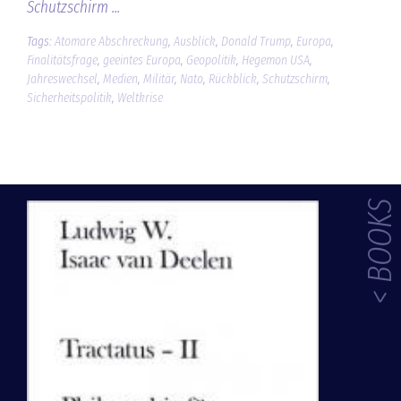
Schutzschirm ...
Tags:
Atomare Abschreckung
,
Ausblick
,
Donald Trump
,
Europa
,
Finalitätsfrage
,
geeintes Europa
,
Geopolitik
,
Hegemon USA
,
Jahreswechsel
,
Medien
,
Militär
,
Nato
,
Rückblick
,
Schutzschirm
,
Sicherheitspolitik
,
Weltkrise
< BOOKS