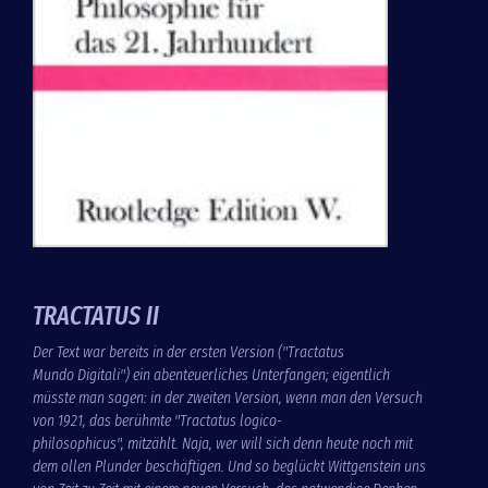
TRACTATUS II
Der Text war bereits in der ersten Version ("Tractatus
Mundo Digitali") ein abenteuerliches Unterfangen; eigentlich
müsste man sagen: in der zweiten Version, wenn man den Versuch
von 1921, das berühmte "Tractatus logico-
philosophicus", mitzählt. Naja, wer will sich denn heute noch mit
dem ollen Plunder beschäftigen. Und so beglückt Wittgenstein uns