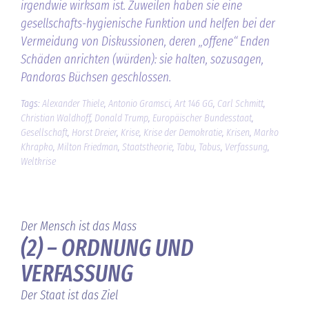
irgendwie wirksam ist. Zuweilen haben sie eine
gesellschafts-hygienische Funktion und helfen bei der
Vermeidung von Diskussionen, deren „offene“ Enden
Schäden anrichten (würden): sie halten, sozusagen,
Pandoras Büchsen geschlossen.
Tags:
Alexander Thiele
,
Antonio Gramsci
,
Art 146 GG
,
Carl Schmitt
,
Christian Waldhoff
,
Donald Trump
,
Europäischer Bundesstaat
,
Gesellschaft
,
Horst Dreier
,
Krise
,
Krise der Demokratie
,
Krisen
,
Marko
Khrapko
,
Milton Friedman
,
Staatstheorie
,
Tabu
,
Tabus
,
Verfassung
,
Weltkrise
Der Mensch ist das Mass
(2) – ORDNUNG UND
VERFASSUNG
Der Staat ist das Ziel