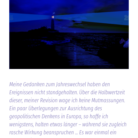
Meine Gedanken zum Jahreswechsel haben den
Ereignissen nicht standgehalten. Über die Halbwertzeit
dieser, meiner Revision wage ich keine Mutmassungen.
Ein paar Überlegungen zur Ausrichtung des
geopolitischen Denkens in Europa, so hoffe ich
wenigstens, halten etwas länger – während sie zugleich
rasche Wirkung beanspruchen ... Es war einmal ein