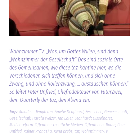
Wohnzimmer TV: „Was, um Gottes Willen, sind denn
„Wohnzimmer der Gesellschaft”. Das sind soziale Orte
des Gemeinsamen, wie diese taz-Kantine hier, wo die
Verschiedenen sich treffen können, und sich ohne
Zwang, und ohne Rollenzwang, … austauschen können.”
So leitet Peter Unfried, Chefredakteuer von FuturZwei,
dem Quarterly der taz, den Abend ein.
Tags:
Amadeus Templeton
,
Amelie Deuflhard
,
Fernsehen
,
Gemeinschaft
,
Gesellschaft
,
Harald Welzer
,
Jan Edler
,
Leonhardt Disselhorst
,
Medienreform
,
Öffentlich-rechtliche Medien
,
Öffentlicher Raum
,
Peter
Unfried
,
Rainer Prohaska
,
Rena Krebs
,
taz
,
Wohnzimmer-TV