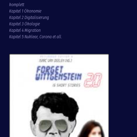
komplett
Kapitel 1 Ökonomie
Kapitel 2 Digitalisierung
Kapitel 3 Ökologie
Kapitel 4 Migration
Kapitel 5 Nuklear, Corona et all
.