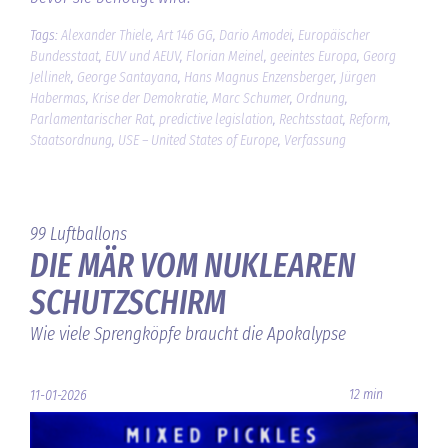
Tags:
Alexander Thiele
,
Art 146 GG
,
Dario Amodei
,
Europäischer
Bundesstaat
,
EUV und AEUV
,
Florian Meinel
,
geeintes Europa
,
Georg
Jellinek
,
George Santayana
,
Hans Magnus Enzensberger
,
Jürgen
Habermas
,
Krise der Demokratie
,
Marc Schumer
,
Ordnung
,
Parlamentarischer Rat
,
predictive legislation
,
Rechtsstaat
,
Reform
,
Staatsordnung
,
USE – United States of Europe
,
Verfassung
99 Luftballons
DIE MÄR VOM NUKLEAREN
SCHUTZSCHIRM
Wie viele Sprengköpfe braucht die Apokalypse
12 min
11-01-2026