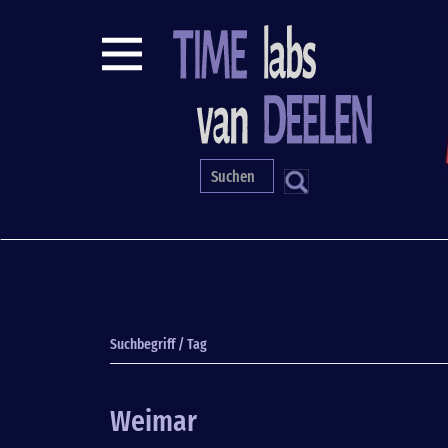
Direkt
zum
Inhalt
S
Suchbegriff / Tag
Weimar