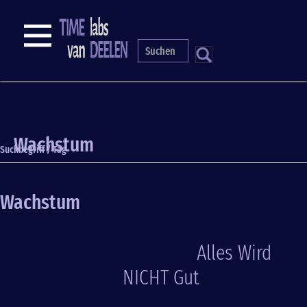
Direkt
zum
NAVIGATION
Inhalt
S
Wachstum
Suchbegriff / Tag
Wachstum
Alles Wird
NICHT Gut