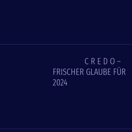
C R E D O –
FRISCHER GLAUBE FÜR
2024