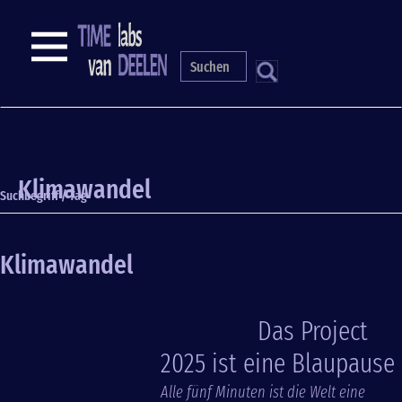
Direkt
zum
NAVIGATION
Inhalt
S
Klimawandel
Suchbegriff / Tag
Klimawandel
Das Project
2025 ist eine Blaupause
Alle fünf Minuten ist die Welt eine