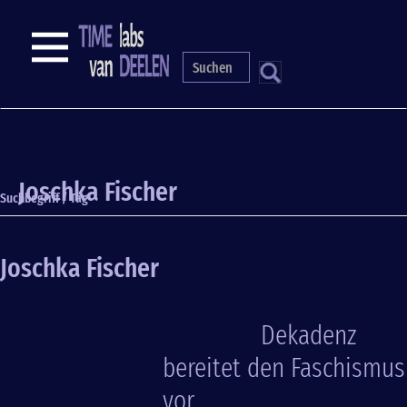
Direkt
zum
NAVIGATION
Inhalt
S
Joschka Fischer
Suchbegriff / Tag
Joschka Fischer
Dekadenz
bereitet den Faschismus
vor