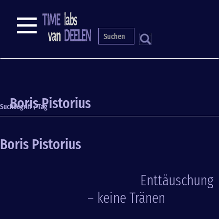
Direkt
zum
NAVIGATION
Inhalt
S
Boris Pistorius
Suchbegriff / Tag
Boris Pistorius
Enttäuschung
– keine Tränen