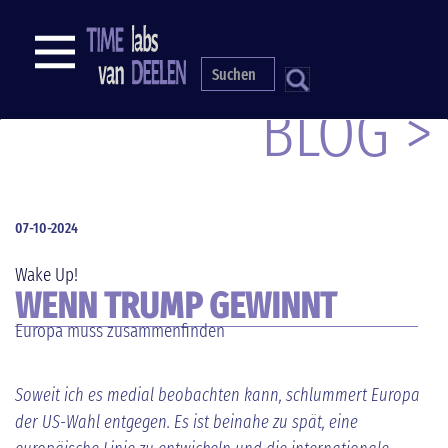
Direkt
zum
NAVIGATION
Inhalt
S
BLOG >
07-10-2024
Wake Up!
WENN TRUMP GEWINNT
Europa muss zusammenfinden
Soweit ich es medial beobachten kann, schlummert Europa
der US-Wahl entgegen. Es ist beinahe zu spät, eine