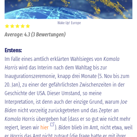
Wake Up! Europe
Average:
4.3
(
3
Bewertungen)
Erstens:
Im Falle eines amtlich erklärten Wahlsieges von
Kamala
Harris
wird das Interim nach dem Wahltag bis zur
Inaugurationszeremonie, knapp drei Monate (5. Nov bis zum
20. Jan), zu einer der gefährlichsten Zwischenzeiten in der
Geschichte der USA. Dieser Umstand, so meine
Interpretation, ist denn auch der einzige Grund, warum
Joe
Biden
nicht vorzeitig zurückgetreten und das Zepter an
Kamala Harris
übergeben hat (dass er so gut wie nicht mehr
regiert, lesen wir
hier
).
Biden
blieb im Amt, nicht etwa, weil
er
Harris
das Amt nicht zutraut (die Frage hatte er mit ihrer