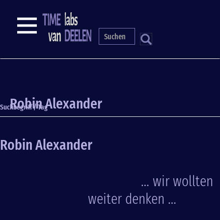
Direkt
zum
NAVIGATION
Inhalt
S
Robin Alexander
Suchbegriff / Tag
Robin Alexander
… wir wollten
weiter denken …