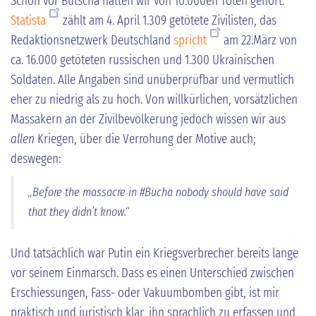
Schon vor Butscha hatten wir von 10.000en Toten gehört.
Statista
zählt am 4. April 1.309 getötete Zivilisten, das
Redaktionsnetzwerk Deutschland
spricht
am 22.März von
ca. 16.000 getöteten russischen und 1.300 Ukrainischen
Soldaten. Alle Angaben sind unüberprüfbar und vermutlich
eher zu niedrig als zu hoch. Von willkürlichen, vorsätzlichen
Massakern an der Zivilbevölkerung jedoch wissen wir aus
allen
Kriegen, über die Verrohung der Motive auch;
deswegen:
„
Before the massacre
in #Bucha nobody should have said
that they didn’t know.“
Und tatsächlich war Putin ein Kriegsverbrecher bereits lange
vor seinem Einmarsch. Dass es einen Unterschied zwischen
Erschiessungen, Fass- oder Vakuumbomben gibt, ist mir
praktisch und juristisch klar, ihn sprachlich zu erfassen und