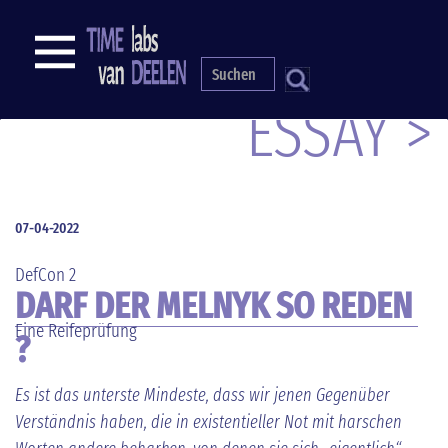
Direkt
zum
NAVIGATION
Inhalt
S
ESSAY >
07-04-2022
DefCon 2
DARF DER MELNYK SO REDEN
Eine Reifeprüfung
?
Es ist das unterste Mindeste, dass wir jenen Gegenüber
Verständnis haben, die in existentieller Not mit harschen