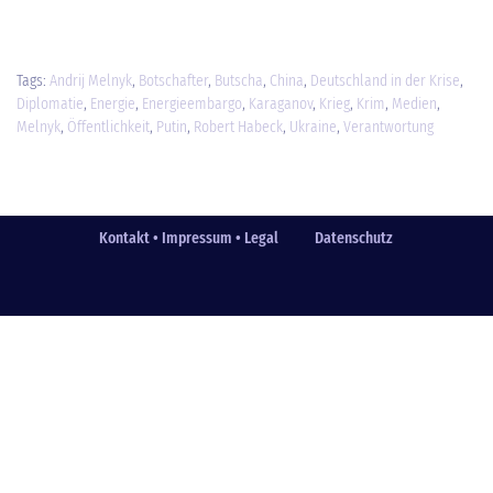
Tags:
Andrij Melnyk
,
Botschafter
,
Butscha
,
China
,
Deutschland in der Krise
,
Diplomatie
,
Energie
,
Energieembargo
,
Karaganov
,
Krieg
,
Krim
,
Medien
,
Melnyk
,
Öffentlichkeit
,
Putin
,
Robert Habeck
,
Ukraine
,
Verantwortung
Kontakt • Impressum • Legal
Datenschutz
Fußzeile