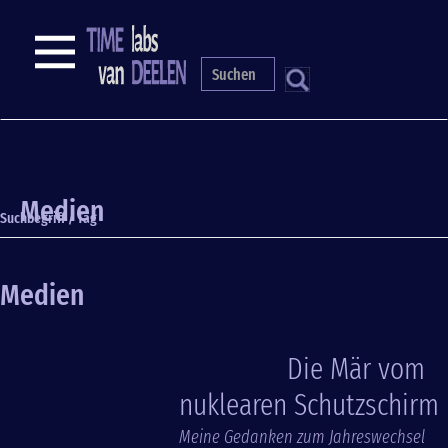
Direkt
zum
NAVIGATION
Inhalt
S
Medien
Suchbegriff / Tag
Medien
Die Mär vom
nuklearen Schutzschirm
Meine Gedanken zum Jahreswechsel