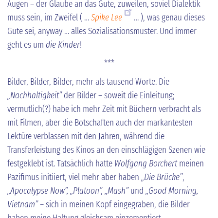
Augen – der Glaube an das Gute, zuweilen, soviel Dialektik
muss sein, im Zweifel ( …
Spike Lee
… ), was genau dieses
Gute sei, anyway … alles Sozialisationsmuster. Und immer
geht es um
die Kinder
!
***
Bilder, Bilder, Bilder, mehr als tausend Worte. Die
„Nachhaltigkeit”
der Bilder – soweit die Einleitung;
vermutlich(?) habe ich mehr Zeit mit Büchern verbracht als
mit Filmen, aber die Botschaften auch der markantesten
Lektüre verblassen mit den Jahren, während die
Transferleistung des Kinos an den einschlägigen Szenen wie
festgeklebt ist. Tatsächlich hatte
Wolfgang Borchert
meinen
Pazifimus initiiert, viel mehr aber haben
„Die Brücke”
,
„Apocalypse Now”, „Platoon”, „Mash”
und
„Good Morning,
Vietnam” –
sich in meinen Kopf eingegraben, die Bilder
haben meine Haltung gleichsam einzementiert.