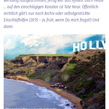
Werbung rausgeschnitten; fertig war das Fffideo. Doch heute
… auf den einschlägigen Kanälen ist Tote Hose. Öffentlich-
rechtlich gibt’s nur noch Archiv oder selbstgestrickte
Einschlafhilfen (20:15 – zu früh, wenn Du mich fragst!) Und
dann: