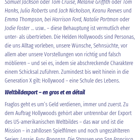
Samuel Jackson
oder
Tom Cruise, Melanie Griffith
oder
Tom
Hanks, Julia Roberts
und
Jack Nickolson, Keanu Reeves
und
Emma Thompson, bei Harrison Ford, Natalie Portman
oder
Jodie Foster
… usw.. – diese Behauptung ist vermutlich eher
unter- als übertrieben. Die Helden Hollywoods sind Personas,
die uns Alltag vorleben, unsere Wünsche, Sehnsüchte, vor
allem aber unsere Vorstellungen von richtig und falsch
möblieren – und sei es, indem sie abschreckende Charaktere
einem Schicksal zuführen. Zumindest bis weit hinein in die
Generation X gilt: Hollywood – eine Schule des Lebens.
Weltbildexport – en gros et en détail
Fraglos geht es um’s Geld verdienen, immer und zuerst. Zu
dem Auftrag Hollywoods gehört aber untrennbar der Export
des US-amerikanischen Weltbildes – das war und ist die
Mission – in zahllosen Spielfilmen und noch ungezählteren
Serien:
Lassie, Fury, Bonanza, Die Strassen von San Francisco,