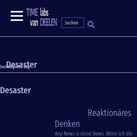
Direkt
zum
NAVIGATION
Inhalt
S
Desaster
Suchbegriff / Tag
Desaster
Reaktionäres
Denken
Any News is Good News. Wenn ich die