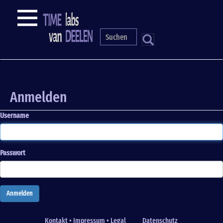
Direkt
NAVIGATION
zum
Inhalt
S
Anmelden
Passwort zurücksetzen
Primary
tabs
Anmelden
Username
Passwort
Anmelden
Kontakt • Impressum • Legal
Datenschutz