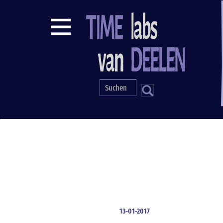
Direkt
zum
Inhalt
S
13-01-2017