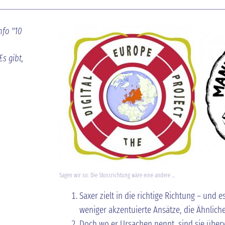
nfo "10
s gibt,
Sagen wir so: Die Stossrichtung wäre eine andere ...
Saxer zielt in die richtige Richtung – und e
weniger akzentuierte Ansätze, die Ähnlich
Doch wo er Ursachen nennt, sind sie über