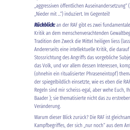
„aggressiven öffentlichen Auseinandersetzung“ (
„Nieder mit …“) induziert. Im Gegenteil!
Rückblick:
an der RAF gibt es zwei fundamentale 
Kritik an dem menschenverachtenden Gewaltbegriff
Tradition den Zweck die Mittel heiligen liess (las
Andererseits eine intellektuelle Kritik, die darauf
Stossrichtung des Angriffs das vorgebliche Subj
das Volk, und vor allem dessen Interessen, komple
(ohnehin ein ritualisierter Phraseneintopf) themat
der spiegelbildlich einsetzte, wie es eben die RA
Regeln sind mir scheiss-egal, aber wehe Euch, Ih
Baader ); sie thematisierte nicht das zu erstrebe
Veränderung.
Warum dieser Blick zurück? Die RAF ist gleichsa
Kampfbegriffes, der sich „nur noch“ aus dem A