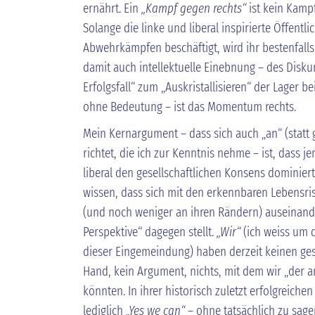
ernährt. Ein
„Kampf gegen rechts“
ist kein Kampf
Solange die linke und liberal inspirierte Öffentli
Abwehrkämpfen beschäftigt, wird ihr bestenfalls 
damit auch intellektuelle Einebnung – des Diskur
Erfolgsfall“ zum „Auskristallisieren“ der Lager be
ohne Bedeutung – ist das Momentum rechts.
Mein Kernargument – dass sich auch „an“ (statt
richtet, die ich zur Kenntnis nehme – ist, dass je
liberal den gesellschaftlichen Konsens dominiert
wissen, dass sich mit den erkennbaren Lebensrisi
(und noch weniger an ihren Rändern) auseinande
Perspektive“ dagegen stellt.
„Wir“
(ich weiss um d
dieser Eingemeindung) haben derzeit keinen gese
Hand, kein Argument, nichts, mit dem wir „der 
könnten. In ihrer historisch zuletzt erfolgreiche
lediglich
„Yes we can“
– ohne tatsächlich zu sagen,