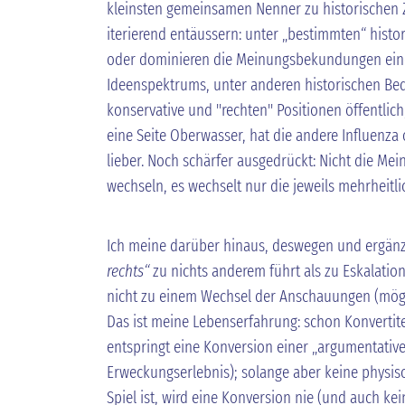
kleinsten gemeinsamen Nenner zu historischen 
iterierend entäussern: unter „bestimmten“ hist
oder dominieren die Meinungsbekundungen eines
Ideenspektrums, unter anderen historischen Be
konservative und "rechten" Positionen öffentlich;
eine Seite Oberwasser, hat die andere Influenza 
lieber. Noch schärfer ausgedrückt: Nicht die M
wechseln, es wechselt nur die jeweils mehrheit
Ich meine darüber hinaus, deswegen und ergänz
rechts“
zu nichts anderem führt als zu Eskalatio
nicht zu einem Wechsel der Anschauungen (mögl
Das ist meine Lebenserfahrung: schon Konvertite
entspringt eine Konversion einer „argumentativ
Erweckungserlebnis); solange aber keine physis
Spiel ist, wird eine Konversion nie (und auch k