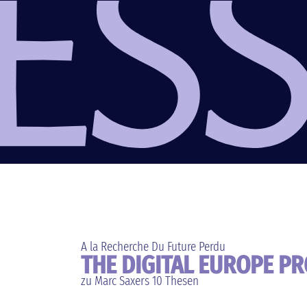
A la Recherche Du Future Perdu
THE DIGITAL EUROPE PR
zu Marc Saxers 10 Thesen