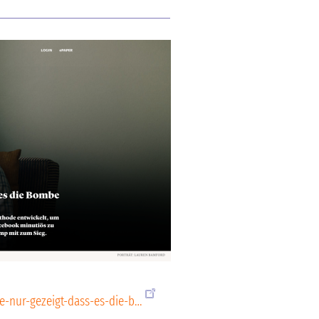
e-nur-gezeigt-dass-es-die-b…