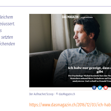
gleichem
geäussert.
s
 setzten
eichenden
Der Aufmacher/Scoop - ©-dasMagazin.ch
https://www.dasmagazin.ch/2016/12/03/ich-hab