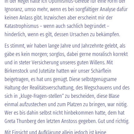
In der Regel halte ich Optimismus-Gerede für eine Form der
Ignoranz, umso mehr, wenn es bei sorgfältiger Analyse dafür
keinen Anlass gibt. Inzwischen aber erscheint mir der
Katastrophismus – wenn auch sachlich begründet –
hinderlich, wenn es gilt, dessen Ursachen zu bekämpfen.
Es stimmt, wir haben lange Jahre und Jahrzehnte gelebt, als
gäbe es kein morgen; sorglos, dabei gerne moralisch korrekt
und in steter Versicherung unseres guten Willens. Mit
Birkenstock und Jutetüte hatten wir unser Schärflein
beigetragen, es hat uns genügt. Diese selbstgenügsame
Haltung der Realitätsverschattung, des Wegschauens und des
sich in „kluge-Fragen-stellen“ zu bescheiden, diese Blase
einmal aufzustechen und zum Platzen zu bringen, war nötig.
Wer es bis dahin selbst nicht hinbekommen hatte, dem hat
Greta Thunberg den letzten Anstoss gegeben. Gut und richtig.
Mit Einsicht und Aufklärung allein jedoch ist keine