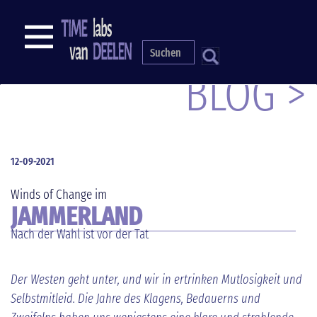
Direkt
zum
NAVIGATION
Inhalt
S
BLOG >
12-09-2021
Winds of Change im
JAMMERLAND
Nach der Wahl ist vor der Tat
Der Westen geht unter, und wir in ertrinken Mutlosigkeit und
Selbstmitleid. Die Jahre des Klagens, Bedauerns und