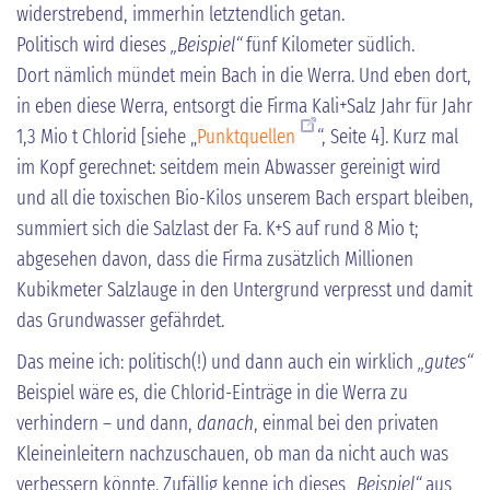
widerstrebend, immerhin letztendlich getan.
Politisch wird dieses
„Beispiel“
fünf Kilometer südlich.
Dort nämlich mündet mein Bach in die Werra. Und eben dort,
in eben diese Werra, entsorgt die Firma Kali+Salz Jahr für Jahr
1,3 Mio t Chlorid [siehe „
Punktquellen
“, Seite 4]. Kurz mal
im Kopf gerechnet: seitdem mein Abwasser gereinigt wird
und all die toxischen Bio-Kilos unserem Bach erspart bleiben,
summiert sich die Salzlast der Fa. K+S auf rund 8 Mio t;
abgesehen davon, dass die Firma zusätzlich Millionen
Kubikmeter Salzlauge in den Untergrund verpresst und damit
das Grundwasser gefährdet.
Das meine ich: politisch(!) und dann auch ein wirklich
„gutes“
Beispiel wäre es, die Chlorid-Einträge in die Werra zu
verhindern – und dann,
danach
, einmal bei den privaten
Kleineinleitern nachzuschauen, ob man da nicht auch was
verbessern könnte. Zufällig kenne ich dieses
„Beispiel“
aus