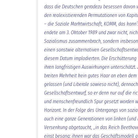
dass die Deutschen geradezu besessen davon w
den realexistierenden Permutationen von Kapit
– die Soziale Marktwirtschaft, KOMM, das kann’
endete am 3. Oktober 1989 und zwar nicht, nicht 
Sozialismus zusammenbrach, sondern insbesond
einen sonstwie alternativen Gesellschaftsentwu
diesem Datum implodierten. Die Erschütterung 
ihren langfristigen Auswirkungen unterschätzt. Z
breiten Mehrheit kein gutes Haar an eben dem 
gelassen (und Liberale sowieso nicht), dennoch
Gesellschaftsentwurf, so er denn nur auf die ri
und menschenfreundlich Spur gesetzt worden 
Horizont. In der Folge des Untergangs von sozia
auch eine ganze Generationen von linken (und li
Versenkung abgetaucht, „in das Reich Beethove
einst besang: ihnen war das Geschäftsmodell 