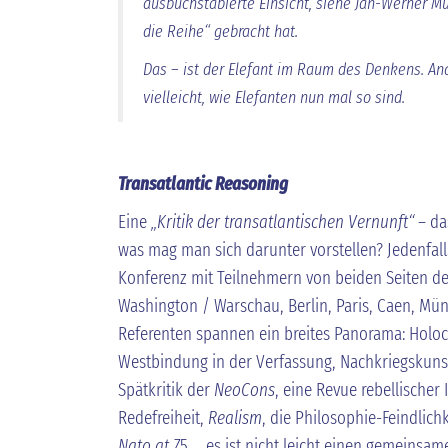
ausbuchstabierte Einsicht, siehe Jan-Werner Mül
die Reihe“ gebracht hat.
Das – ist der Elefant im Raum des Denkens. An
vielleicht, wie Elefanten nun mal so sind.
Transatlantic Reasoning
Eine
„Kritik der transatlantischen Vernunft“
– da
was mag man sich darunter vorstellen? Jedenfalls
Konferenz mit Teilnehmern von beiden Seiten des
Washington / Warschau, Berlin, Paris, Caen, Mü
Referenten spannen ein breites Panorama: Holoca
Westbindung in der Verfassung, Nachkriegskunst
Spätkritik der
NeoCons
, eine Revue rebellischer 
Redefreiheit,
Realism
, die Philosophie-Feindlich
Nato at 7
5 … es ist nicht leicht einen gemeinsa