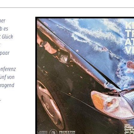
mer
b es
t Glück
t
 paar
onferenz
ünf von
rragend
r