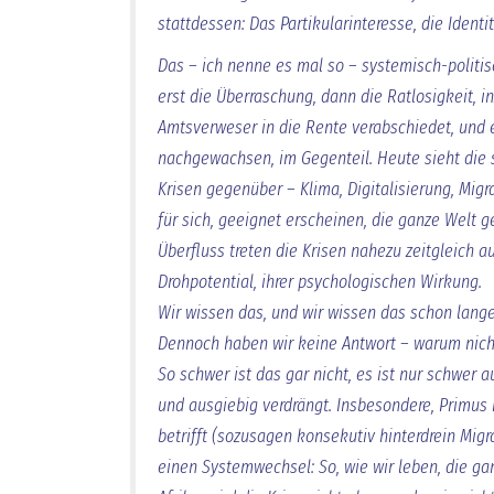
stattdessen: Das Partikularinteresse, die Identi
Das – ich nenne es mal so – systemisch-politi
erst die Überraschung, dann die Ratlosigkeit, i
Amtsverweser in die Rente verabschiedet, und e
nachgewachsen, im Gegenteil. Heute sieht die s
Krisen gegenüber – Klima, Digitalisierung, Migra
für sich, geeignet erscheinen, die ganze Welt 
Überfluss treten die Krisen nahezu zeitgleich a
Drohpotential, ihrer psychologischen Wirkung.
Wir wissen das, und wir wissen das schon lang
Dennoch haben wir keine Antwort – warum nic
So schwer ist das gar nicht, es ist nur schwer 
und ausgiebig verdrängt. Insbesondere, Primus 
betrifft (sozusagen konsekutiv hinterdrein Mig
einen Systemwechsel: So, wie wir leben, die g