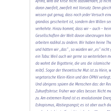
Afrika, wird die Krise nicht abzuwenden, ja nic
daran zweifelt, zweifelt mit Vorsatz. Denn gleic
wissen gut genug, dass noch jeder Versuch ein
grandios gescheitert ist, sondern den Willen se
verkehrte. Hinzu kommt, dass wir – auch – kei
Gesellschaften der Welt davon überzeugen könn
arbeiten radikal zu ändern. Wir haben keine Theo
und hätten wir „das“ , so würden wir „es“ nicht 
ein Tabu: Weil auch wir gerne so weiterleben mö
da wohnt die Bigotterie, die uns die islamische
reibt). Sogar der theoretische Mut ist zu klein, 
vegetarische Klein-Klein und den ÖPNV verlegt
Und übrigens spüren die Menschen das: der Rec
Zukunftskrise: Früher war alles besser. Nicht m
zu. Am extremen Rand ist es revolutionäre Energi
Eskapismus, Abstiegsangst; es ist aber auch die