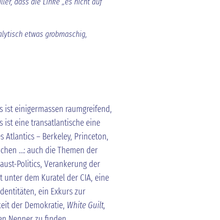
ler, dass die Linke „es nicht auf
alytisch etwas grobmaschig,
s ist einigermassen raumgreifend,
 ist eine transatlantische eine
 Atlantics – Berkeley, Princeton,
nchen …: auch die Themen der
ust-Politics, Verankerung der
 unter dem Kuratel der CIA, eine
Identitäten, ein Exkurs zur
keit der Demokratie,
White Guilt,
men Nenner zu finden.