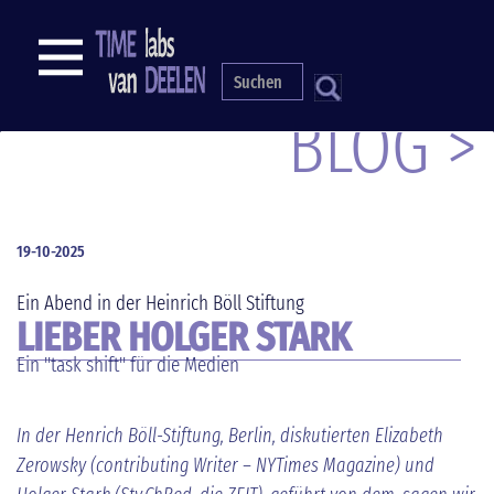
Direkt
zum
NAVIGATION
Inhalt
S
BLOG >
19-10-2025
Ein Abend in der Heinrich Böll Stiftung
LIEBER HOLGER STARK
Ein "task shift" für die Medien
In der Henrich Böll-Stiftung, Berlin, diskutierten Elizabeth
Zerowsky (contributing Writer – NYTimes Magazine) und