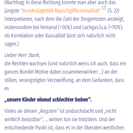
(Nachtrag: In diese Richtung könnte man aber auch das
jüngste
"Bundeslagebild Rauschgiftkriminalität"
(S. 22)
interpretieren, nach dem die Zahl der Drogentoten ansteigt,
insbesondere bei Fentanyl (+36%) und Lachgas/u.ä. (+70%);
ob Korrelation oder Kausalität lässt sich natürlich nicht
sagen.)
Lieber Herr
Stark
,
die Rechten wachsen (und natürlich weiss ich auch, dass ein
ganzes Bündel Motive dabei zusammenwirken …) an der
stillen, verängstigten Verzweiflung, an dem Gedanken, dass
es
„unsere Kinder einmal schlechter haben“
.
Vieles an diesen
„Ängsten“
ist undurchdacht und
„nicht
wirklich belastbar“
, ... wirken tun sie trotzdem. Und der
entscheidende Punkt ist, dass es in der liberalen westlichen