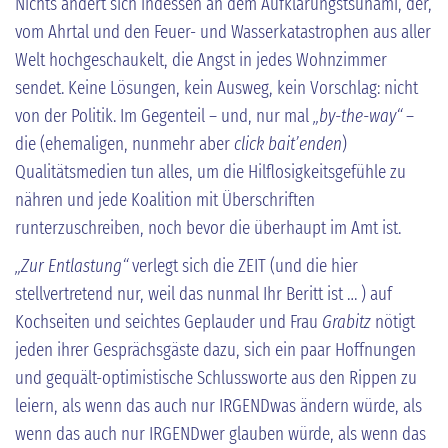
Nichts ändert sich indessen an dem Aufklärungstsunami, der,
vom Ahrtal und den Feuer- und Wasserkatastrophen aus aller
Welt hochgeschaukelt, die Angst in jedes Wohnzimmer
sendet. Keine Lösungen, kein Ausweg, kein Vorschlag: nicht
von der Politik. Im Gegenteil – und, nur mal
„by-the-way“
–
die (ehemaligen, nunmehr aber
click bait’enden
)
Qualitätsmedien tun alles, um die Hilflosigkeitsgefühle zu
nähren und jede Koalition mit Überschriften
runterzuschreiben, noch bevor die überhaupt im Amt ist.
„Zur Entlastung“
verlegt sich die ZEIT (und die hier
stellvertretend nur, weil das nunmal Ihr Beritt ist … ) auf
Kochseiten und seichtes Geplauder und Frau
Grabitz
nötigt
jeden ihrer Gesprächsgäste dazu, sich ein paar Hoffnungen
und gequält-optimistische Schlussworte aus den Rippen zu
leiern, als wenn das auch nur IRGENDwas ändern würde, als
wenn das auch nur IRGENDwer glauben würde, als wenn das