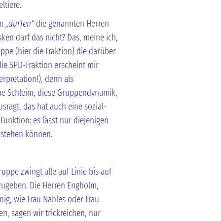
ltiere.
um
„dürfen“
die genannten Herren
sken darf das nicht? Das, meine ich,
ppe (hier die Fraktion) die darüber
die SPD-Fraktion erscheint mir
rpretation!), denn als
che Schleim, diese Gruppendynamik,
sragt, das hat auch eine sozial-
unktion: es lässt nur diejenigen
rstehen können.
uppe zwingt alle auf Linie bis auf
orzugeben. Die Herren Engholm,
ig, wie Frau Nahles oder Frau
n, sagen wir trickreichen, nur