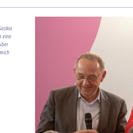
Saskia
h eine
über
 mich