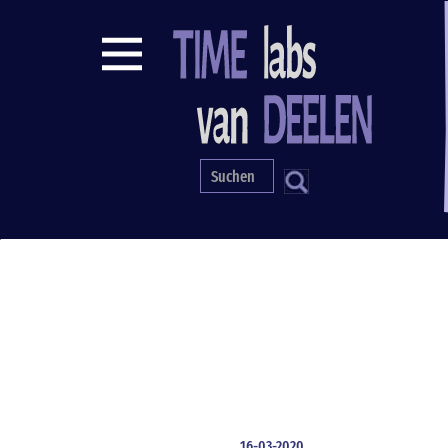
Direkt
zum
Inhalt
S
16-03-2020