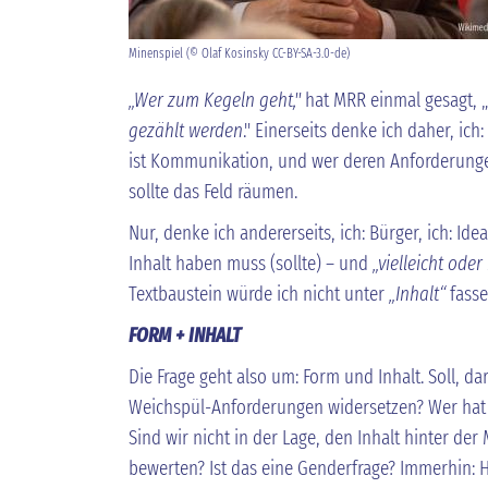
Minenspiel (© Olaf Kosinsky CC-BY-SA-3.0-de)
„Wer zum Kegeln geht,"
hat MRR einmal gesagt, „
gezählt werden
." Einerseits denke ich daher, ich: 
ist Kommunikation, und wer deren Anforderunge
sollte das Feld räumen.
Nur, denke ich andererseits, ich: Bürger, ich: Id
Inhalt haben muss (sollte) – und
„vielleicht oder
Textbaustein würde ich nicht unter
„Inhalt“
fasse
FORM + INHALT
Die Frage geht also um: Form und Inhalt. Soll, dar
Weichspül-Anforderungen widersetzen? Wer hat di
Sind wir nicht in der Lage, den Inhalt hinter der
bewerten? Ist das eine Genderfrage? Immerhin: H