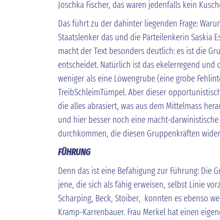
Joschka Fischer, das waren jedenfalls kein Kusche
Das führt zu der dahinter liegenden Frage: War
Staatslenker das und die Parteilenkerin Saskia E
macht der Text besonders deutlich: es ist die Gru
entscheidet. Natürlich ist das ekelerregend und 
weniger als eine Löwengrube (eine grobe Fehlinte
TreibSchleimTümpel. Aber dieser opportunistis
die alles abrasiert, was aus dem Mittelmass herau
und hier besser noch eine macht-darwinistische F
durchkommen, die diesen Gruppenkräften wide
FÜHRUNG
Denn das ist eine Befähigung zur Führung: Die Gr
jene, die sich als fähig erweisen, selbst Linie v
Scharping, Beck, Stoiber, konnten es ebenso wen
Kramp-Karrenbauer. Frau Merkel hat einen eigene