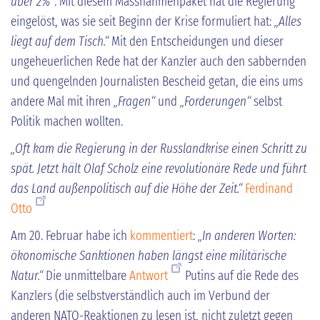
über 2%“
. Mit diesem Massnahmenpaket hat die Regierung
eingelöst, was sie seit Beginn der Krise formuliert hat:
„Alles
liegt auf dem Tisch.“
Mit den Entscheidungen und dieser
ungeheuerlichen Rede hat der Kanzler auch den sabbernden
und quengelnden Journalisten Bescheid getan, die eins ums
andere Mal mit ihren
„Fragen“
und
„Forderungen“
selbst
Politik machen wollten.
„Oft kam die Regierung in der Russlandkrise einen Schritt zu
spät. Jetzt hält Olaf Scholz eine revolutionäre Rede und führt
das Land außenpolitisch auf die Höhe der Zeit.“
Ferdinand
Otto
Am 20. Februar habe ich
kommentiert
:
„In anderen Worten:
ökonomische Sanktionen haben längst eine militärische
Natur.“
Die unmittelbare
Antwort
Putins auf die Rede des
Kanzlers (die selbstverständlich auch im Verbund der
anderen NATO-Reaktionen zu lesen ist, nicht zuletzt gegen