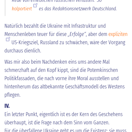
Rede von erheblichen russischen Verlusten.“
So
kolportiert
es das Redaktionsnetzwerk Deutschland.
Natürlich bezahlt die Ukraine mit Infrastruktur und
Menschenleben teuer für diese
„Erfolge“
, aber dem
expliziten
US-Kriegsziel, Russland zu schwächen, wäre der Vorgang
durchaus dienlich.
Was mir also beim Nachdenken eins ums andere Mal
schmerzhaft auf den Kopf kippt, sind die Potemkinschen
Politikfassaden, die nach vorne ihre Moral ausstellen und
hintenherum das altbekannte Geschäftsmodell des Westens
pflegen.
IV.
Ein letzter Punkt, eigentlich ist es der Kern des Geschehens
überhaupt, ist die Frage nach dem Sinn vom Ganzen.
Für die überfallene Ukraine geht es um die Existenz; sie muss