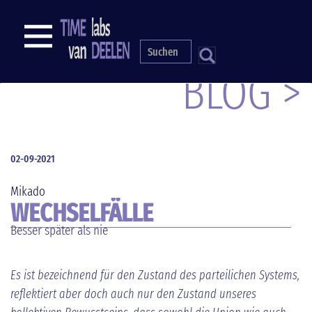
Direkt
zum
NAVIGATION
Inhalt
S
BLOG >
02-09-2021
Mikado
WECHSELFÄLLE
Besser später als nie
Es ist bezeichnend für den Zustand des parteilichen Systems,
reflektiert aber doch auch nur den Zustand unseres