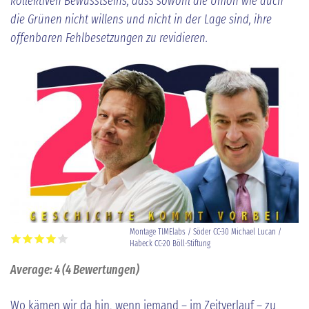
kollektiven Bewusstseins, dass sowohl die Union wie auch
die Grünen nicht willens und nicht in der Lage sind, ihre
offenbaren Fehlbesetzungen zu revidieren.
Montage TIMElabs / Söder CC-30 Michael Lucan /
Habeck CC-20 Böll-Stiftung
Average:
4
(
4
Bewertungen)
Wo kämen wir da hin, wenn jemand – im Zeitverlauf – zu