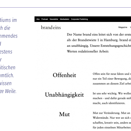
diums im
ch die
ommendes
d
estens
r
itischen
mtlich.
wissen
e Weile.