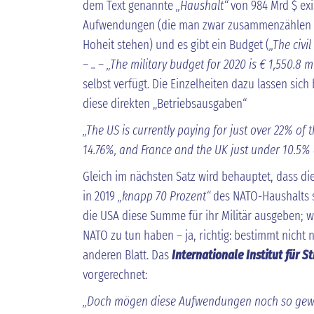
dem Text genannte
„Haushalt“
von 984 Mrd $ exis
Aufwendungen (die man zwar zusammenzählen ka
Hoheit stehen) und es gibt ein Budget (
„The civil
– .. – „The military budget for 2020 is € 1,550.8 mi
selbst verfügt. Die Einzelheiten dazu lassen sich
diese direkten „Betriebsausgaben“
„The US is currently paying for just over 22% of 
14.76%, and France and the UK just under 10.5% 
Gleich im nächsten Satz wird behauptet, dass d
in 2019
„knapp 70 Prozent“
des NATO-Haushalts st
die USA diese Summe für ihr Militär ausgeben; 
NATO zu tun haben – ja, richtig: bestimmt nicht n
anderen Blatt. Das
Internationale Institut für S
vorgerechnet:
„Doch mögen diese Aufwendungen noch so gewalt