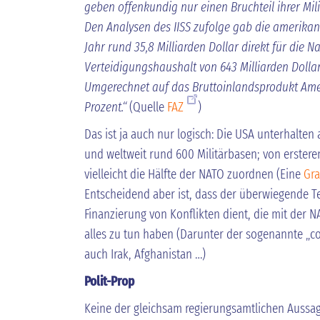
geben offenkundig nur einen Bruchteil ihrer Mil
Den Analysen des IISS zufolge gab die amerika
Jahr rund 35,8 Milliarden Dollar direkt für die N
Verteidigungshaushalt von 643 Milliarden Dollar
Umgerechnet auf das Bruttoinlandsprodukt Amer
Prozent.“
(Quelle
FAZ
)
Das ist ja auch nur logisch: Die USA unterhalte
und weltweit rund 600 Militärbasen; von ersteren
vielleicht die Hälfte der NATO zuordnen (Eine
Gra
Entscheidend aber ist, dass der überwiegende Te
Finanzierung von Konflikten dient, die mit der 
alles zu tun haben (Darunter der sogenannte „co
auch Irak, Afghanistan …)
Polit-Prop
Keine der gleichsam regierungsamtlichen Aussag