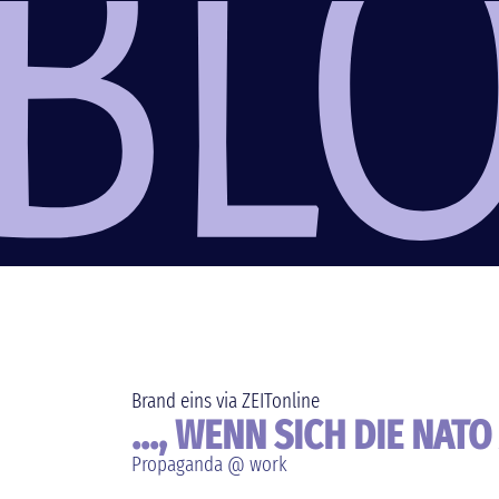
Brand eins via ZEITonline
..., WENN SICH DIE NAT
Propaganda @ work