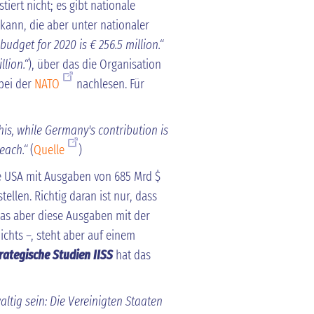
tiert nicht; es gibt nationale
nn, die aber unter nationaler
 budget for 2020 is € 256.5 million.“
llion.“
), über das die Organisation
 bei der
NATO
nachlesen. Für
this, while Germany's contribution is
each.“
(
Quelle
)
ie USA mit Ausgaben von 685 Mrd $
ellen. Richtig daran ist nur, dass
was aber diese Ausgaben mit der
ichts –, steht aber auf einem
trategische Studien IISS
hat das
ig sein: Die Vereinigten Staaten