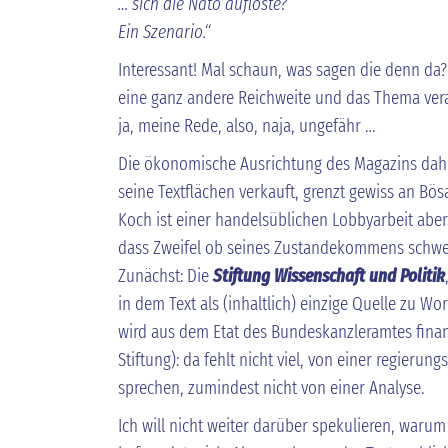
… sich die Nato auflöste?
Ein Szenario.“
Interessant! Mal schaun, was sagen die denn da?
eine ganz andere Reichweite und das Thema veral
ja, meine Rede, also, naja, ungefähr …
Die ökonomische Ausrichtung des Magazins dah
seine Textflächen verkauft, grenzt gewiss an Bösa
Koch ist einer handelsüblichen Lobbyarbeit aber
dass Zweifel ob seines Zustandekommens schwer
Zunächst: Die
Stiftung Wissenschaft und Politik
in dem Text als (inhaltlich) einzige Quelle zu W
wird aus dem Etat des Bundeskanzleramtes finanz
Stiftung): da fehlt nicht viel, von einer regieru
sprechen, zumindest nicht von einer Analyse.
Ich will nicht weiter darüber spekulieren, warum