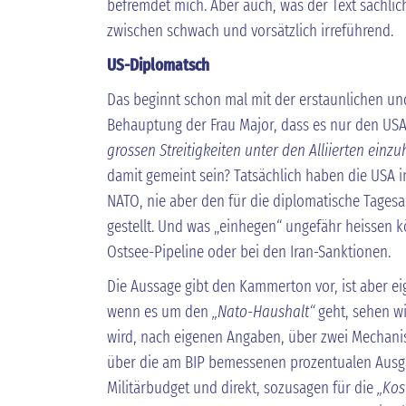
befremdet mich. Aber auch, was der Text sachlich
zwischen schwach und vorsätzlich irreführend.
US-Diplomatsch
Das beginnt schon mal mit der erstaunlichen un
Behauptung der Frau Major, dass es nur den US
grossen Streitigkeiten unter den Alliierten einz
damit gemeint sein? Tatsächlich haben die USA
NATO, nie aber den für die diplomatische Tagesa
gestellt. Und was „einhegen“ ungefähr heissen k
Ostsee-Pipeline oder bei den Iran-Sanktionen.
Die Aussage gibt den Kammerton vor, ist aber ei
wenn es um den
„Nato-Haushalt“
geht, sehen wi
wird, nach eigenen Angaben, über zwei Mechan
über die am BIP bemessenen prozentualen Ausga
Militärbudget und direkt, sozusagen für die
„Kos