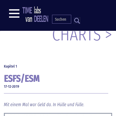
Direkt
zum
NAVIGATION
Inhalt
S
CHARTS >
Kapitel 1
ESFS/ESM
17-12-2019
Mit einem Mal war Geld da. In Hülle und Fülle.