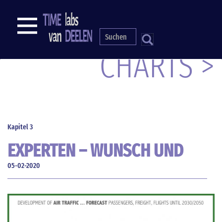
Direkt
zum
NAVIGATION
Inhalt
S
CHARTS >
Kapitel 3
EXPERTEN – WUNSCH UND
WIRKLICHKEIT (4)
05-02-2020