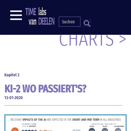
Direkt
zum
NAVIGATION
Inhalt
S
CHARTS >
Kapitel 2
KI-2 WO PASSIERT'S?
13-01-2020