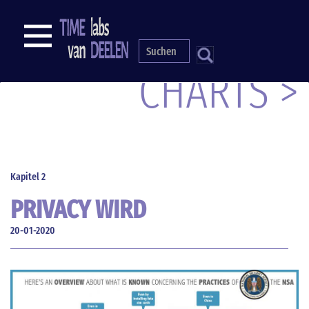
Direkt
zum
NAVIGATION
Inhalt
S
CHARTS >
Kapitel 2
PRIVACY WIRD
ÜBERBEWERTET
20-01-2020