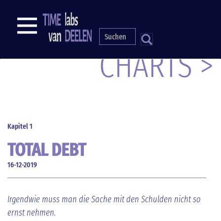
Direkt
zum
NAVIGATION
Inhalt
S
CHARTS >
Kapitel 1
TOTAL DEBT
16-12-2019
Irgendwie muss man die Sache mit den Schulden nicht so
ernst nehmen.