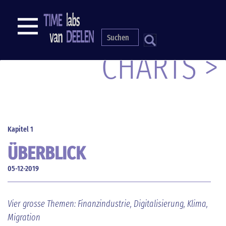
Direkt
zum
NAVIGATION
Inhalt
S
CHARTS >
Kapitel 1
ÜBERBLICK
05-12-2019
Vier grosse Themen: Finanzindustrie, Digitalisierung, Klima,
Migration