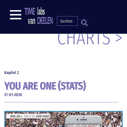
Direkt
zum
NAVIGATION
Inhalt
S
CHARTS >
Kapitel 2
YOU ARE ONE (STATS)
NUMBER
21-01-2020