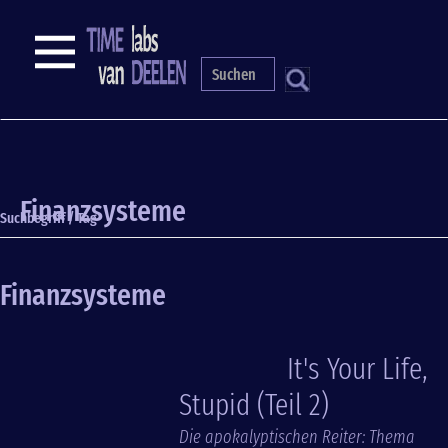
Direkt
zum
NAVIGATION
Inhalt
S
Finanzsysteme
Suchbegriff / Tag
Finanzsysteme
It's Your Life,
Stupid (Teil 2)
Die apokalyptischen Reiter: Thema