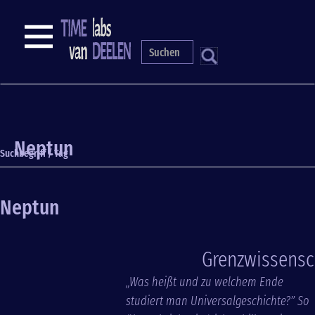
Direkt
zum
NAVIGATION
Inhalt
S
Neptun
Suchbegriff / Tag
Neptun
Grenzwissensc
„Was heißt und zu welchem Ende
studiert man Universalgeschichte?”︁
So