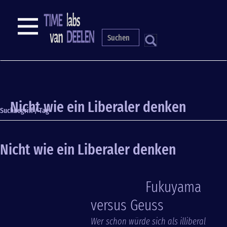
Direkt
zum
NAVIGATION
Inhalt
S
Nicht wie ein Liberaler denken
Suchbegriff / Tag
Nicht wie ein Liberaler denken
Fukuyama
versus Geuss
Wer schon würde sich als illiberal