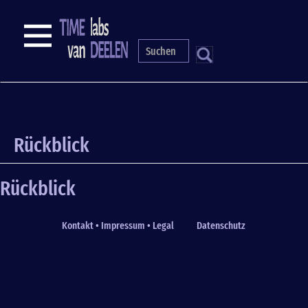
Skip
to
NAVIGATION
main
content
S
Rückblick
Rückblick
Kontakt • Impressum • Legal
Datenschutz
Fußzeile