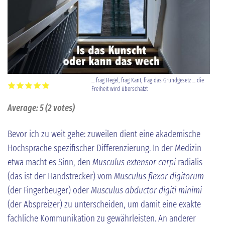
... frag Hegel, frag Kant, frag das Grundgesetz ... die
Freiheit wird überschätzt
Average:
5
(
2
votes)
Bevor ich zu weit gehe: zuweilen dient eine akademische
Hochsprache spezifischer Differenzierung. In der Medizin
etwa macht es Sinn, den
Musculus extensor carpi
radialis
(das ist der Handstrecker) vom
Musculus flexor digitorum
(der Fingerbeuger) oder
Musculus abductor digiti minimi
(der Abspreizer) zu unterscheiden, um damit eine exakte
fachliche Kommunikation zu gewährleisten. An anderer