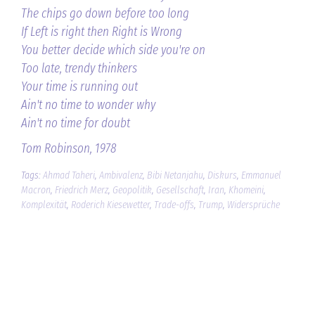
The chips go down before too long
If Left is right then Right is Wrong
You better decide which side you're on
Too late, trendy thinkers
Your time is running out
Ain't no time to wonder why
Ain't no time for doubt
Tom Robinson, 1978
Tags:
Ahmad Taheri
,
Ambivalenz
,
Bibi Netanjahu
,
Diskurs
,
Emmanuel
Macron
,
Friedrich Merz
,
Geopolitik
,
Gesellschaft
,
Iran
,
Khomeini
,
Komplexität
,
Roderich Kiesewetter
,
Trade-offs
,
Trump
,
Widersprüche