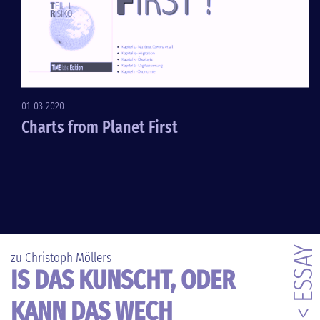
01-03-2020
Charts from Planet First
< ESSAY
zu Christoph Möllers
IS DAS KUNSCHT, ODER
KANN DAS WECH