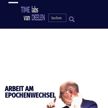
Skip
to
main
content
S
ARBEIT AM
EPOCHENWECHSEL