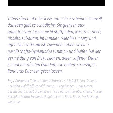
Tabus sind laut oder leise, manche erscheinen sinnvoll,
daneben gibt es schädliche. Sie grenzen aus,
unterdrücken, lassen nicht stattfinden, was aber doch,
abseits, subkutan, im Dunklen oder im Hintergrund,
irgendwie wirksam ist. Zuweilen haben sie eine
gesellschafts-hygienische Funktion und helfen bei der
Vermeidung von Diskussionen, deren „offene“ Enden
Schäden anrichten (würden): sie halten, sozusagen,
Pandoras Büchsen geschlossen.
Tags:
Alexander Thiele
,
Antonio Gramsci
,
Art 146 GG
,
Carl Schmitt
,
Christian Waldhoff
,
Donald Trump
,
Europäischer Bundesstaat
,
Gesellschaft
,
Horst Dreier
,
Krise
,
Krise der Demokratie
,
Krisen
,
Marko
Khrapko
,
Milton Friedman
,
Staatstheorie
,
Tabu
,
Tabus
,
Verfassung
,
Weltkrise