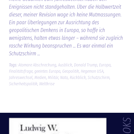
Ereignissen nicht standgehalten. Über die Halbwertzeit
dieser, meiner Revision wage ich keine Mutmassungen.
Ein paar Überlegungen zur Ausrichtung des
geopolitischen Denkens in Europa, so hoffe ich
wenigstens, halten etwas länger – während sie zugleich
rasche Wirkung beanspruchen ... Es war einmal ein
Schutzschirm ...
Tags:
Atomare Abschreckung
,
Ausblick
,
Donald Trump
,
Europa
,
Finalitätsfrage
,
geeintes Europa
,
Geopolitik
,
Hegemon USA
,
Jahreswechsel
,
Medien
,
Militär
,
Nato
,
Rückblick
,
Schutzschirm
,
Sicherheitspolitik
,
Weltkrise