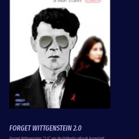
FORGET WITTGENSTEIN 2.0
Forget Wittgenstein “2.0” ein MultiMedia eBook komplett