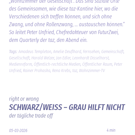
„Wohnzimmer der Gesellschaft”. Das sind soziale Orte
des Gemeinsamen, wie diese taz-Kantine hier, wo die
Verschiedenen sich treffen können, und sich ohne
Zwang, und ohne Rollenzwang, … austauschen können.”
So leitet Peter Unfried, Chefredakteuer von FuturZwei,
dem Quarterly der taz, den Abend ein.
Tags:
Amadeus Templeton
,
Amelie Deuflhard
,
Fernsehen
,
Gemeinschaft
,
Gesellschaft
,
Harald Welzer
,
Jan Edler
,
Leonhardt Disselhorst
,
Medienreform
,
Öffentlich-rechtliche Medien
,
Öffentlicher Raum
,
Peter
Unfried
,
Rainer Prohaska
,
Rena Krebs
,
taz
,
Wohnzimmer-TV
right or wrong
SCHWARZ/WEISS – GRAU HILFT NICHT
der tägliche trade off
4 min
05-03-2026