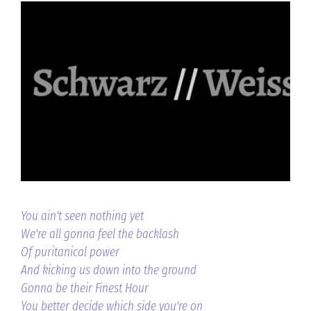
You ain't seen nothing yet
We're all gonna feel the backlash
Of puritanical power
And kicking us down into the ground
Gonna be their Finest Hour
You better decide which side you're on