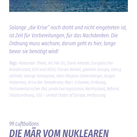
Solange „die Krise” noch droht und nicht eingetreten ist,
ist Zeit für Vorbereitungen, für das Nachdenken. Die
Ordnung muss wachsen, darum geht es hier, lange
bevor sie benötigt wird!
Tags:
Alexander Thiele
,
Art 146 GG
,
Dario Amodei
,
Europäischer
Bundesstaat
,
EUV und AEUV
,
Florian Meinel
,
geeintes Europa
,
Georg
Jellinek
,
George Santayana
,
Hans Magnus Enzensberger
,
Jürgen
Habermas
,
Krise der Demokratie
,
Marc Schumer
,
Ordnung
,
Parlamentarischer Rat
,
predictive legislation
,
Rechtsstaat
,
Reform
,
Staatsordnung
,
USE – United States of Europe
,
Verfassung
99 Luftballons
DIE MÄR VOM NUKLEAREN