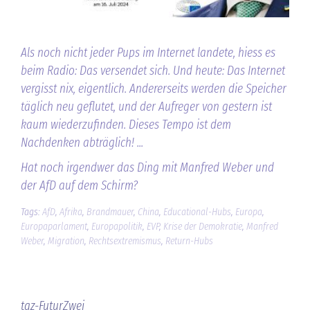
Als noch nicht jeder Pups im Internet landete, hiess es
beim Radio: Das versendet sich. Und heute: Das Internet
vergisst nix, eigentlich. Andererseits werden die Speicher
täglich neu geflutet, und der Aufreger von gestern ist
kaum wiederzufinden. Dieses Tempo ist dem
Nachdenken abträglich! ...
Hat noch irgendwer das Ding mit Manfred Weber und
der AfD auf dem Schirm?
Tags:
AfD
,
Afrika
,
Brandmauer
,
China
,
Educational-Hubs
,
Europa
,
Europaparlament
,
Europapolitik
,
EVP
,
Krise der Demokratie
,
Manfred
Weber
,
Migration
,
Rechtsextremismus
,
Return-Hubs
taz-FuturZwei