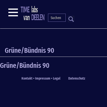
Skip
to
NAVIGATION
main
content
S
Grüne/Bündnis 90
Grüne/Bündnis 90
Kontakt • Impressum • Legal
Datenschutz
Fußzeile