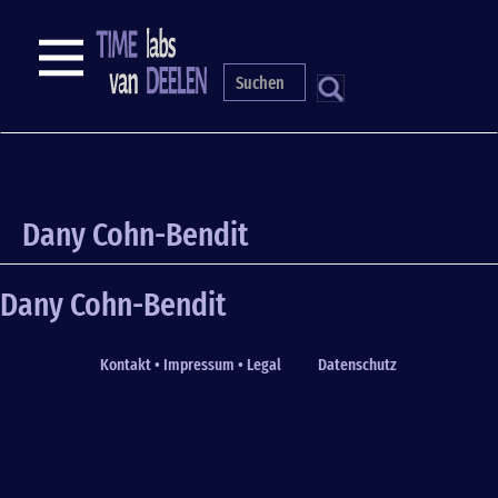
Skip
to
NAVIGATION
main
content
S
Dany Cohn-Bendit
Dany Cohn-Bendit
Kontakt • Impressum • Legal
Datenschutz
Fußzeile