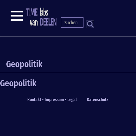
Skip
to
NAVIGATION
main
content
S
Geopolitik
Geopolitik
Kontakt • Impressum • Legal
Datenschutz
Fußzeile