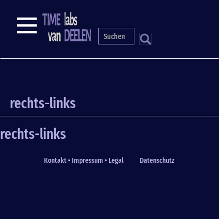
Skip
to
NAVIGATION
main
content
S
rechts-links
rechts-links
Kontakt • Impressum • Legal
Datenschutz
Fußzeile