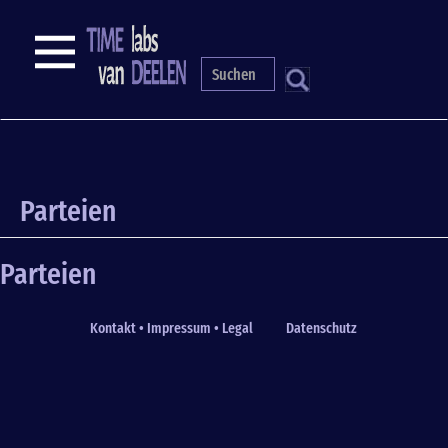
Skip
to
NAVIGATION
main
content
S
Parteien
Parteien
Kontakt • Impressum • Legal
Datenschutz
Fußzeile