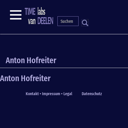
Skip
to
NAVIGATION
main
content
S
Anton Hofreiter
Anton Hofreiter
Kontakt • Impressum • Legal
Datenschutz
Fußzeile