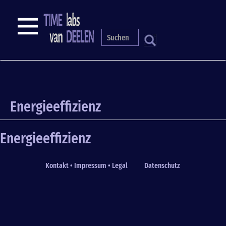
Skip
to
NAVIGATION
main
content
S
Energieeffizienz
Energieeffizienz
Kontakt • Impressum • Legal
Datenschutz
Fußzeile