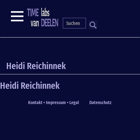
Skip
to
NAVIGATION
main
content
S
Heidi Reichinnek
Heidi Reichinnek
Kontakt • Impressum • Legal
Datenschutz
Fußzeile