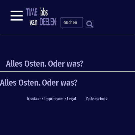
Skip
to
NAVIGATION
main
content
S
Alles Osten. Oder was?
Alles Osten. Oder was?
Kontakt • Impressum • Legal
Datenschutz
Fußzeile