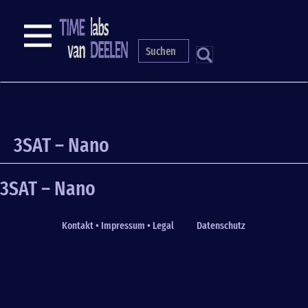
Skip
to
NAVIGATION
main
content
S
3SAT – Nano
3SAT – Nano
Kontakt • Impressum • Legal
Datenschutz
Fußzeile