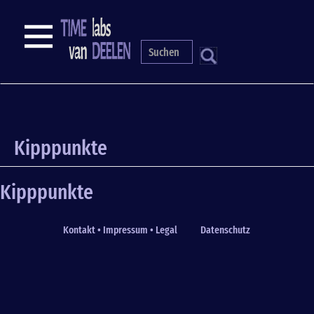
Skip
to
NAVIGATION
main
content
S
Kipppunkte
Kipppunkte
Kontakt • Impressum • Legal
Datenschutz
Fußzeile