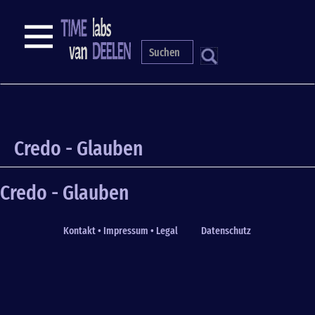
Skip
to
NAVIGATION
main
content
S
Credo - Glauben
Credo - Glauben
Kontakt • Impressum • Legal
Datenschutz
Fußzeile