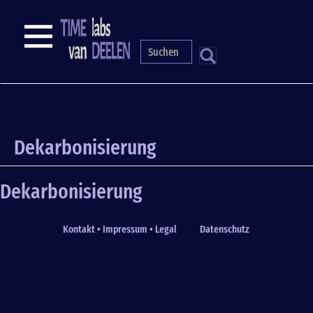
Skip
to
NAVIGATION
main
content
S
Dekarbonisierung
Dekarbonisierung
Kontakt • Impressum • Legal
Datenschutz
Fußzeile